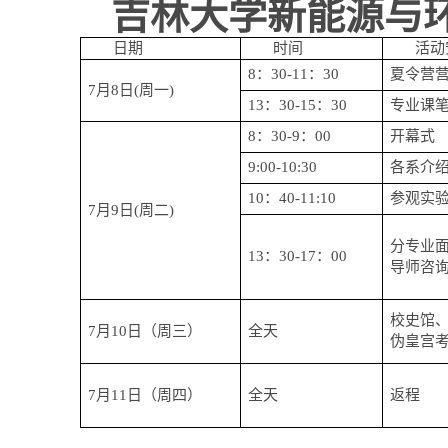
吉林大学新能源与
日期
时间
活动
8
：
30-11
：
30
夏令营
7
月
8
日
(
周一
)
13
：
30-15
：
30
专业课
8
：
30-9
：
00
开幕式
9:00-10:30
各系介
10
：
40-11:10
参观实
7
月
9
日
(
周二
)
分专业
13
：
30-17
：
00
导师咨
校史馆
7
月
10
日（周三）
全天
伪皇宫
7
月
11
日（周四）
全天
返程